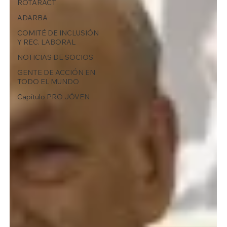
ROTARACT
ADARBA
COMITÉ DE INCLUSIÓN
Y REC. LABORAL
NOTICIAS DE SOCIOS
GENTE DE ACCIÓN EN
TODO EL MUNDO
Capítulo PRO JÓVEN