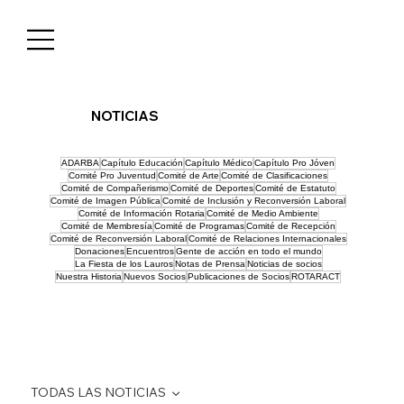
NOTICIAS
ADARBA
Capítulo Educación
Capítulo Médico
Capítulo Pro Jóven
Comité Pro Juventud
Comité de Arte
Comité de Clasificaciones
Comité de Compañerismo
Comité de Deportes
Comité de Estatuto
Comité de Imagen Pública
Comité de Inclusión y Reconversión Laboral
Comité de Información Rotaria
Comité de Medio Ambiente
Comité de Membresía
Comité de Programas
Comité de Recepción
Comité de Reconversión Laboral
Comité de Relaciones Internacionales
Donaciones
Encuentros
Gente de acción en todo el mundo
La Fiesta de los Lauros
Notas de Prensa
Noticias de socios
Nuestra Historia
Nuevos Socios
Publicaciones de Socios
ROTARACT
TODAS LAS NOTICIAS