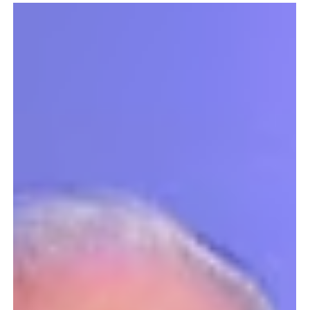
Matar al mensajero
Matar al mensajero. Hoy los periodistas no mueren por azar, sino por
investigar, por atreverse a mirar delitos de corrupción y darlos a conocer; a
veces, solo por observar con rigor y agudeza actos de gobierno
sospechados de ilícitas conductas y exponerlos a sus lectores. Por eso
matan al mensajero.