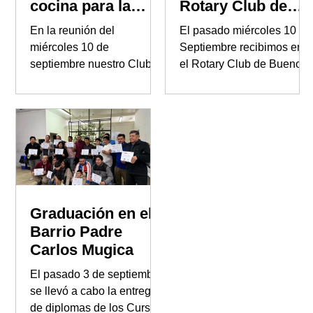
cocina para la
Rotary Club de
Asociación
Buenos Aires
En la reunión del
El pasado miércoles 10 de
Baderej
miércoles 10 de
Septiembre recibimos en
septiembre nuestro Club
el Rotary Club de Buenos
realizó una donación a la
Aires a Alejandro
Asociación BADEREJ,
Catterberg, quien
destinada a fortalecer los
compartió con los
talleres que la institución
presentes su disertación:
dicta para jóvenes y
“ANÁLISIS DE LA
adultos con Trastorno del
SITUACIÓN POLÍTICA
Espectro Autista (TEA).
ELECTORAL CAMINO A
LAS ELECCIONES”.
Graduación en el
Barrio Padre
Carlos Mugica
El pasado 3 de septiembre
se llevó a cabo la entrega
de diplomas de los Cursos