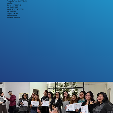
Presidente:
Alejandro MAROLDA
Vocales:
Gustavo D’ AGOSTINO
Luis CURUTCHET
Juan E. LLAMANZANARES
Luis BAMEULE
Miguel MAXWELL
Julián DE DIEGO
José Luis PURICCELI