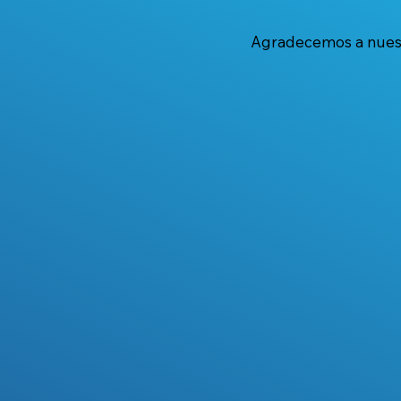
Agradecemos a nuestr
Blindaje internacional para
Cena Gala S
la apertura económica
Rotary Clu
Aires