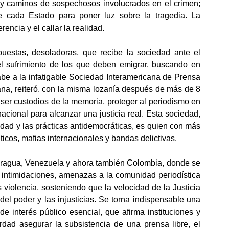
ay caminos de sospechosos involucrados en el crimen; 
e cada Estado para poner luz sobre la tragedia. La 
encia y el callar la realidad.
puestas, desoladoras, que recibe la sociedad ante el 
 sufrimiento de los que deben emigrar, buscando en 
Cabe a la infatigable Sociedad Interamericana de Prensa 
na, reiteró, con la misma lozanía después de más de 8 
ser custodios de la memoria, proteger al periodismo en 
cional para alcanzar una justicia real. Esta sociedad, 
edad y las prácticas antidemocráticas, es quien con más 
icos, mafias internacionales y bandas delictivas.
aragua, Venezuela y ahora también Colombia, donde se 
 intimidaciones, amenazas a la comunidad periodística 
violencia, sosteniendo que la velocidad de la Justicia 
el poder y las injusticias. Se torna indispensable una 
de interés público esencial, que afirma instituciones y 
dad asegurar la subsistencia de una prensa libre, el 