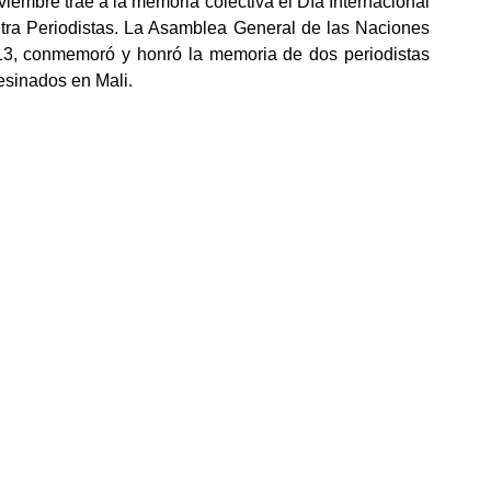
viembre trae a la memoria colectiva el Día Internacional 
ra Periodistas. La Asamblea General de las Naciones 
3, conmemoró y honró la memoria de dos periodistas 
esinados en Mali.