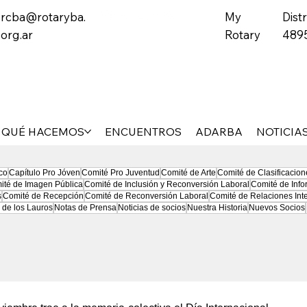
rcba@rotaryba.
My
Distr
org.ar
Rotary
489
QUÉ HACEMOS
ENCUENTROS
ADARBA
NOTICIA
co
Capítulo Pro Jóven
Comité Pro Juventud
Comité de Arte
Comité de Clasificacion
ité de Imagen Pública
Comité de Inclusión y Reconversión Laboral
Comité de Info
s
Comité de Recepción
Comité de Reconversión Laboral
Comité de Relaciones Int
 de los Lauros
Notas de Prensa
Noticias de socios
Nuestra Historia
Nuevos Socios