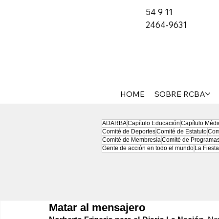
54 9 11
2464-9631
HOME
SOBRE RCBA
ADARBA
Capítulo Educación
Capítulo Médi
Comité de Deportes
Comité de Estatuto
Com
Comité de Membresía
Comité de Programa
Gente de acción en todo el mundo
La Fiesta
Matar al mensajero