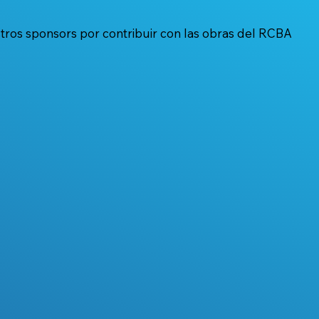
os sponsors por contribuir con las obras del RCBA
olidaria del
Ovsejevich: “Necesitamo
b de Buenos
que desde arriba den el
ejemplo de cómo tiene q
ser la sociedad”