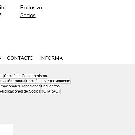
ito
Exclusivo
5
Socios
S
CONTACTO
INFORMA
es
Comité de Compañerismo
rmación Rotaria
Comité de Medio Ambiente
ernacionales
Donaciones
Encuentros
Publicaciones de Socios
ROTARACT