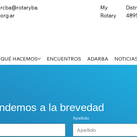
rcba@rotaryba.
My
Distr
org.ar
Rotary
489
QUÉ HACEMOS
ENCUENTROS
ADARBA
NOTICIA
ondemos a la brevedad
Apellido