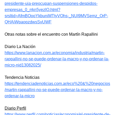
presidente-uia-preocupan-suspensiones-despidos-
empresas_0_rrkn5yezlO.html?
srsltid=AfmBOooYkbuniMTtyVOhs-_NUI9MVSemz_OrP-
QHAiWpaopzdwsSvUWF
Otras notas sobre el encuentro con Martín Rapallini
Diario La Nación
https://www.lanacion.com.ar/economia/industria/martin-
rappallini-no-se-puede-ordenar-la-macro-y-no-ordenar-la-
micro-nid13082025/
Tendencia Noticias
https://tendenciadenoticias.com.ar/eco%20&%20negocios
/martin-rappallini-no-se-puede-ordenar-la-macro-y-no-
ordenar-la-micro
Diario Perfil
https://www.perfil.com/noticias/economia/el-presidente-de-