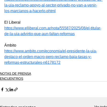
la-uia-reclamo-apoyo-al-sector-privado-no-van-a-venir-
los-marcianos-a-hacerlo.phtml
El Liberal
https://www.elliberal.com.ar/nota/55587/2025/08/el-titular-
de-la-uia-advirtio-que-aun-faltan-reformas
Ámbito
https://www.ambito.com/economia/el-presidente-la-uia-
destaco-el-orden-macro-pero-reclamo-baja-tasas-y-
reformas-estructurales-n6178172
NOTAS DE PRENSA
ENCUENTROS
Ver todo