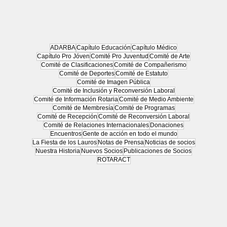
ADARBA
Capítulo Educación
Capítulo Médico
Capítulo Pro Jóven
Comité Pro Juventud
Comité de Arte
Comité de Clasificaciones
Comité de Compañerismo
Nicolás Pino en Rotary Club de Buenos
Comité de Deportes
Comité de Estatuto
Aires
Comité de Imagen Pública
Comité de Inclusión y Reconversión Laboral
Comité de Información Rotaria
Comité de Medio Ambiente
Comité de Membresía
Comité de Programas
Comité de Recepción
Comité de Reconversión Laboral
Comité de Relaciones Internacionales
Donaciones
Encuentros
Gente de acción en todo el mundo
La Fiesta de los Lauros
Notas de Prensa
Noticias de socios
Nuestra Historia
Nuevos Socios
Publicaciones de Socios
ROTARACT