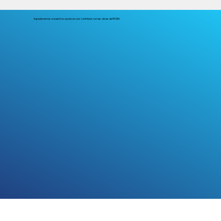
Agradecemos a nuestros sponsors por contribuir con las obras del RCBA