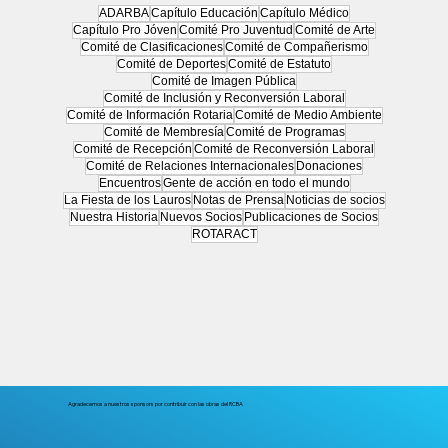
ADARBA
Capítulo Educación
Capítulo Médico
Capítulo Pro Jóven
Comité Pro Juventud
Comité de Arte
Comité de Clasificaciones
Comité de Compañerismo
Cena Gala Solidaria del Rotary Club de
Comité de Deportes
Comité de Estatuto
Buenos Aires
Comité de Imagen Pública
Comité de Inclusión y Reconversión Laboral
Comité de Información Rotaria
Comité de Medio Ambiente
Comité de Membresía
Comité de Programas
Comité de Recepción
Comité de Reconversión Laboral
Comité de Relaciones Internacionales
Donaciones
Encuentros
Gente de acción en todo el mundo
La Fiesta de los Lauros
Notas de Prensa
Noticias de socios
Nuestra Historia
Nuevos Socios
Publicaciones de Socios
ROTARACT
Agradecemos a nuestros sponsors por contribuir con las obras del RCBA