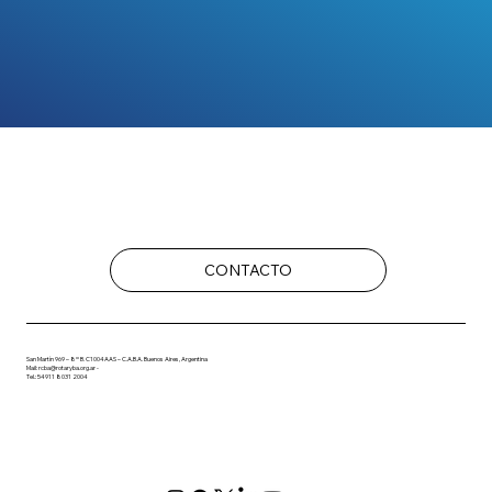
CONTACTO
San Martín 969 – 8º B. C1004AAS – C.A.B.A. Buenos Aires, Argentina
Mail: rcba@rotaryba.org.ar -
Tel.: 54911 8031 2004