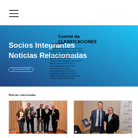
Comité de
CLASIFICACIONES
Socios Integrantes
Socios Integrantes
Presidente: Alberto E. BIEULE (2025-2028)
Vicepresidente: Raúl Romero (2023 – 2026)
Noticias Relacionadas
Vocales: Juan BECCIU (2025-2028)
Guillermo Saracco (2023 -2026)
Juan R.E. Gear (2023-2026)
Jorge González Zuelgaray (2024-2027)
Gustavo Criscuolo (2024-2027)
José Siaba Serrate (2024-2027).
Federico Eijo (2024-2027)
NUESTRA ORGANIZACIÓN
José Sanchis Muñoz (20242027)
Ezequiel Cassagne (2025-2028)
Rodolfo Canese Méndez (2025-2028)
Francisco Castex (2025-2028)
Noticias relacionadas