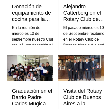
Donación de
Alejandro
equipamiento de
Catterberg en el
cocina para la
Rotary Club de
Asociación Baderej
Buenos Aires
En la reunión del
El pasado miércoles 10
miércoles 10 de
de Septiembre recibimos
septiembre nuestro Club
en el Rotary Club de
realizó una donación a la
Buenos Aires a Alejandro
Asociación BADEREJ,
Catterberg, quien
destinada a fortalecer los
compartió con los
talleres que la institución
presentes su disertación:
dicta para jóvenes y
“ANÁLISIS DE LA
adultos con Trastorno del
SITUACIÓN POLÍTICA
Espectro Autista (TEA).
ELECTORAL CAMINO A
LAS ELECCIONES”.
Graduación en el
Visita del Rotary
Barrio Padre
Club de Buenos
Carlos Mugica
Aires a la