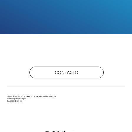
CONTACTO
San Martín 969 – 8º B. C1004AAS – C.A.B.A. Buenos Aires, Argentina
Mail: rcba@rotaryba.org.ar -
Tel.: 54911 8031 2004