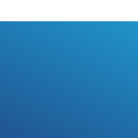
Quiero hacer
una donación
Conocer más