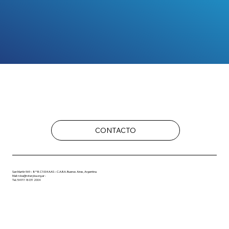
CONTACTO
San Martín 969 – 8º B. C1004AAS – C.A.B.A. Buenos Aires, Argentina
Mail: rcba@rotaryba.org.ar -
Tel.: 54911 8031 2004