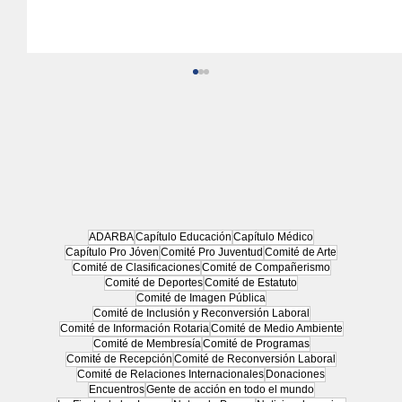
ADARBA
Capítulo Educación
Capítulo Médico
Capítulo Pro Jóven
Comité Pro Juventud
Comité de Arte
Comité de Clasificaciones
Comité de Compañerismo
Ovsejevich: “Necesitamos que desde
Comité de Deportes
Comité de Estatuto
arriba den el ejemplo de cómo tiene
Comité de Imagen Pública
Comité de Inclusión y Reconversión Laboral
que ser la sociedad”
Comité de Información Rotaria
Comité de Medio Ambiente
Comité de Membresía
Comité de Programas
Comité de Recepción
Comité de Reconversión Laboral
Comité de Relaciones Internacionales
Donaciones
Encuentros
Gente de acción en todo el mundo