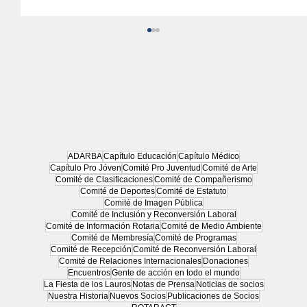
ADARBA
Capítulo Educación
Capítulo Médico
Capítulo Pro Jóven
Comité Pro Juventud
Comité de Arte
Comité de Clasificaciones
Comité de Compañerismo
Ovsejevich: “Necesitamos que desde
Comité de Deportes
Comité de Estatuto
arriba den el ejemplo de cómo tiene
Comité de Imagen Pública
Comité de Inclusión y Reconversión Laboral
que ser la sociedad”
Comité de Información Rotaria
Comité de Medio Ambiente
Comité de Membresía
Comité de Programas
Comité de Recepción
Comité de Reconversión Laboral
Comité de Relaciones Internacionales
Donaciones
Encuentros
Gente de acción en todo el mundo
La Fiesta de los Lauros
Notas de Prensa
Noticias de socios
Nuestra Historia
Nuevos Socios
Publicaciones de Socios