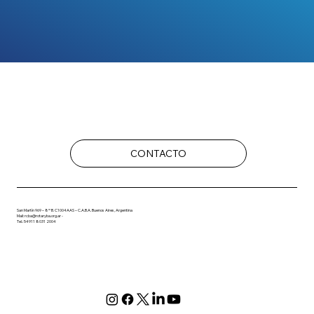
CONTACTO
San Martín 969 – 8º B. C1004AAS – C.A.B.A. Buenos Aires, Argentina
Mail: rcba@rotaryba.org.ar -
Tel.: 54911 8031 2004