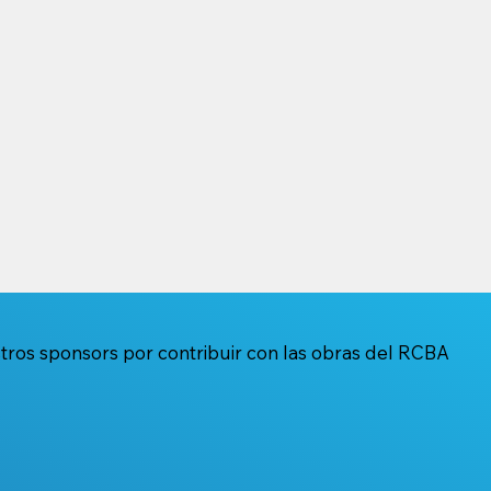
olidaria del
Ovsejevich: “Necesitamo
b de Buenos
que desde arriba den el
ejemplo de cómo tiene q
ser la sociedad”
os sponsors por contribuir con las obras del RCBA