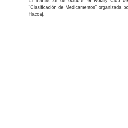
El martes 28 de octubre, el Rotary Club de
"Clasificación de Medicamentos" organizada po
Hacoaj.