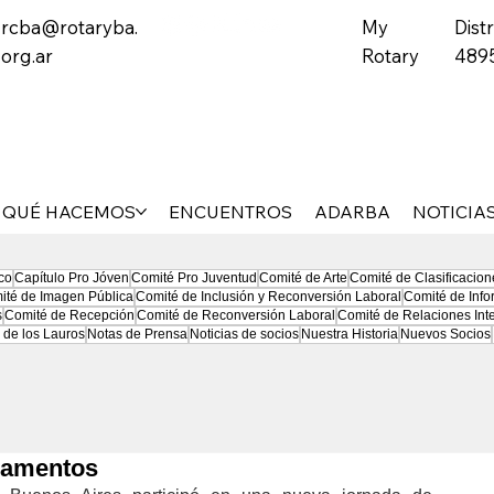
rcba@rotaryba.
My
Distr
org.ar
Rotary
489
QUÉ HACEMOS
ENCUENTROS
ADARBA
NOTICIA
co
Capítulo Pro Jóven
Comité Pro Juventud
Comité de Arte
Comité de Clasificacion
ité de Imagen Pública
Comité de Inclusión y Reconversión Laboral
Comité de Info
s
Comité de Recepción
Comité de Reconversión Laboral
Comité de Relaciones Int
 de los Lauros
Notas de Prensa
Noticias de socios
Nuestra Historia
Nuevos Socios
icamentos