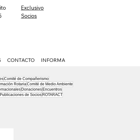
ito
Exclusivo
5
Socios
S
CONTACTO
INFORMA
es
Comité de Compañerismo
rmación Rotaria
Comité de Medio Ambiente
ernacionales
Donaciones
Encuentros
Publicaciones de Socios
ROTARACT