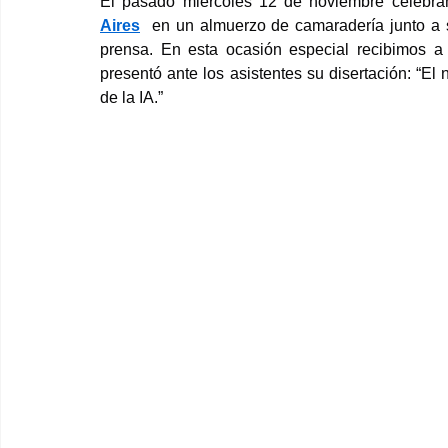
El pasado miércoles 12 de noviembre celebram
Aires
  en un almuerzo de camaradería junto a 
prensa. En esta ocasión especial recibimos a 
presentó ante los asistentes su disertación: “El n
de la IA.”