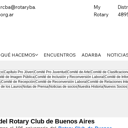
rcba@rotaryba.
My
Distr
org.ar
Rotary
489
QUÉ HACEMOS
ENCUENTROS
ADARBA
NOTICIA
co
Capítulo Pro Jóven
Comité Pro Juventud
Comité de Arte
Comité de Clasificacion
ité de Imagen Pública
Comité de Inclusión y Reconversión Laboral
Comité de Info
s
Comité de Recepción
Comité de Reconversión Laboral
Comité de Relaciones Int
 de los Lauros
Notas de Prensa
Noticias de socios
Nuestra Historia
Nuevos Socios
 del Rotary Club de Buenos Aires