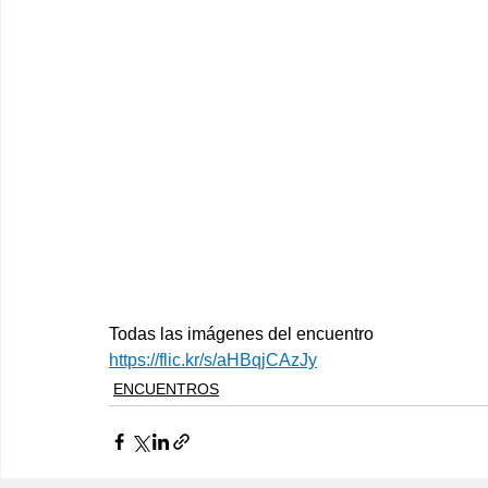
Todas las imágenes del encuentro
https://flic.kr/s/aHBqjCAzJy
ENCUENTROS